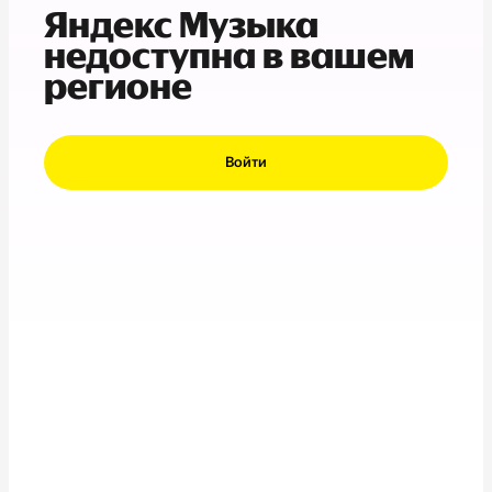
Яндекс Музыка
недоступна в вашем
регионе
Войти