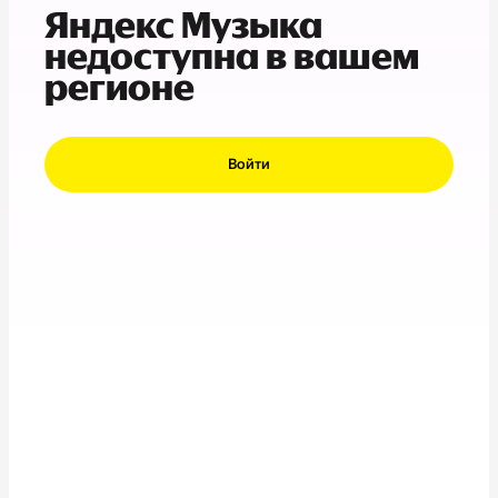
Яндекс Музыка
недоступна в вашем
регионе
Войти