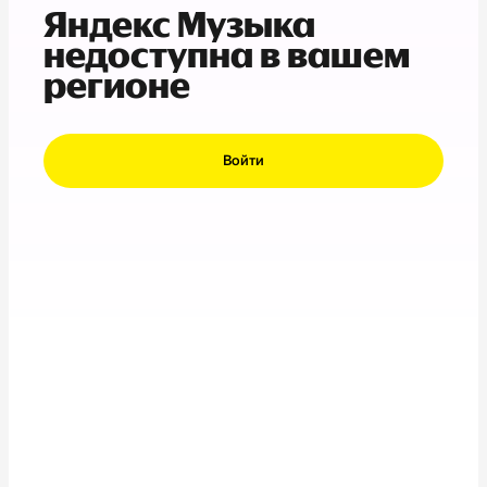
Яндекс Музыка
недоступна в вашем
регионе
Войти