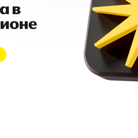
а в
гионе