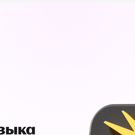
узыка