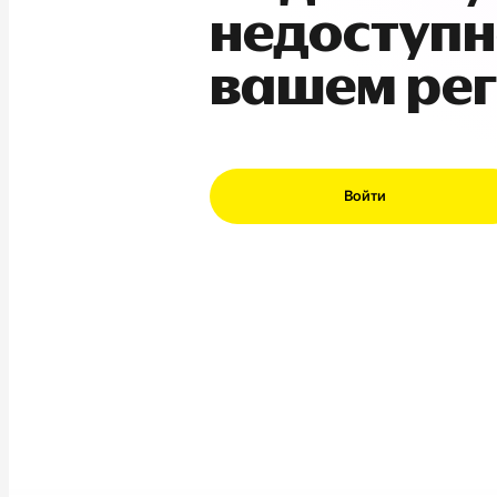
недоступн
вашем ре
Войти