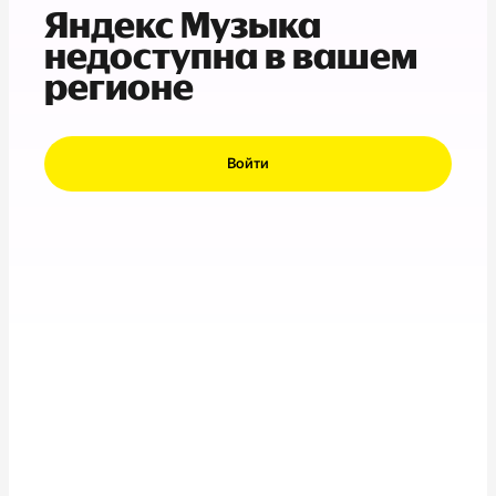
Яндекс Музыка
недоступна в вашем
регионе
Войти