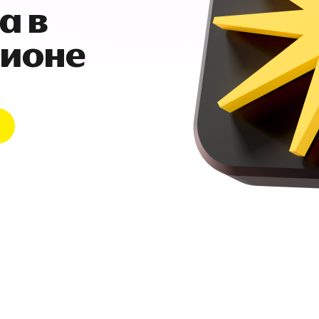
а в
гионе