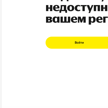
недоступн
вашем ре
Войти