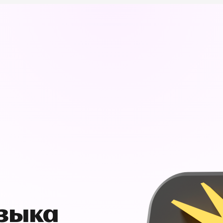
узыка