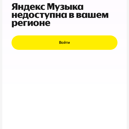
Яндекс Музыка
недоступна в вашем
регионе
Войти