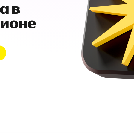
а в
гионе