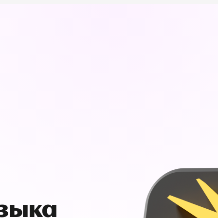
узыка