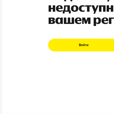
недоступн
вашем ре
Войти