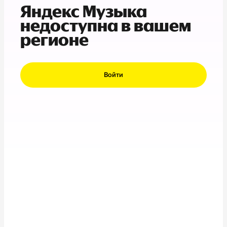
Яндекс Музыка
недоступна в вашем
регионе
Войти