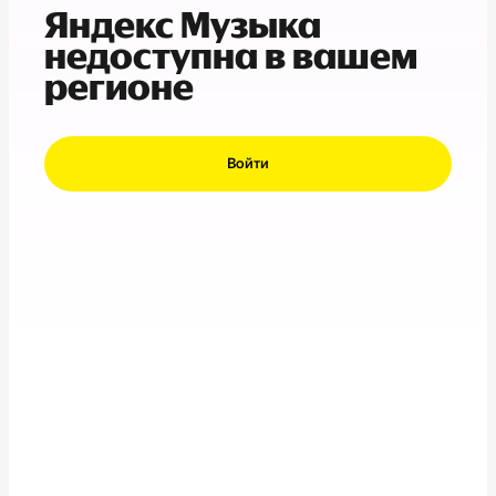
Яндекс Музыка
недоступна в вашем
регионе
Войти