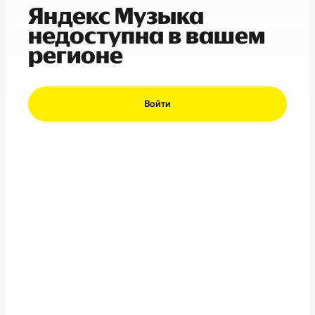
Яндекс Музыка
недоступна в вашем
регионе
Войти