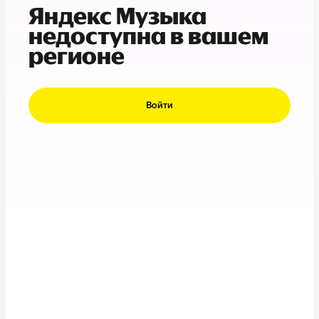
Яндекс Музыка
недоступна в вашем
регионе
Войти