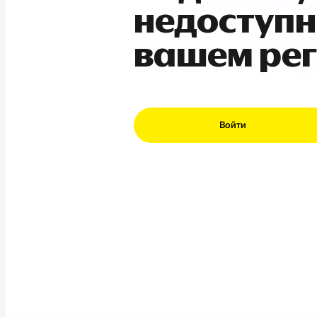
недоступн
вашем ре
Войти