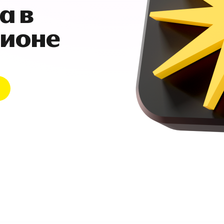
а в
гионе