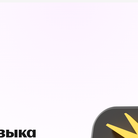
узыка