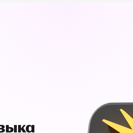
узыка