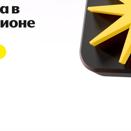
а в
гионе