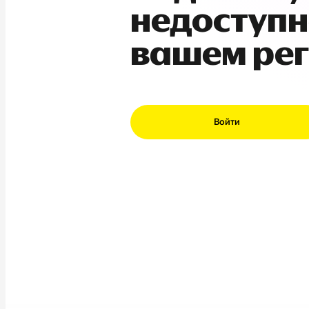
недоступн
вашем ре
Войти