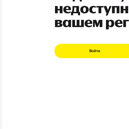
недоступн
вашем ре
Войти