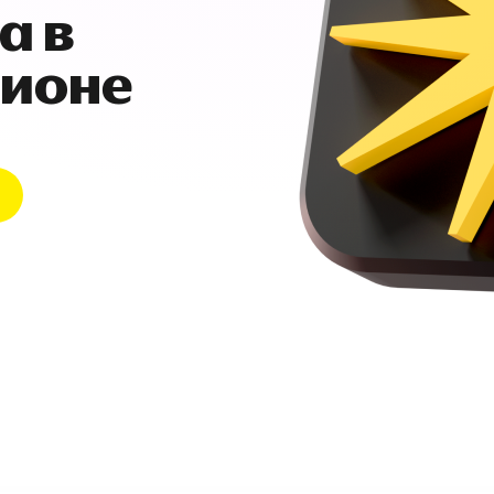
а в
гионе