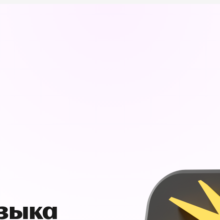
узыка