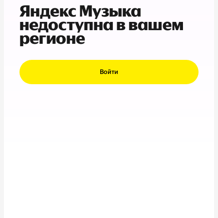
Яндекс Музыка
недоступна в вашем
регионе
Войти