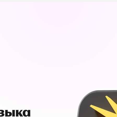
узыка