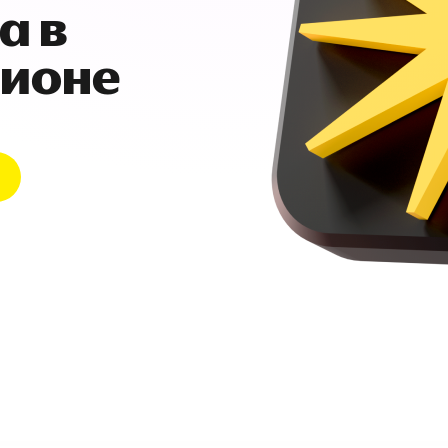
а в
гионе