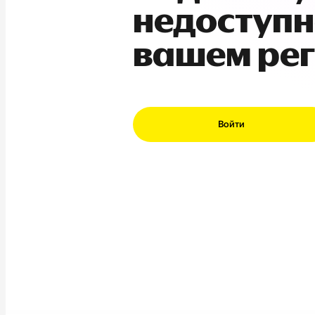
недоступн
вашем ре
Войти