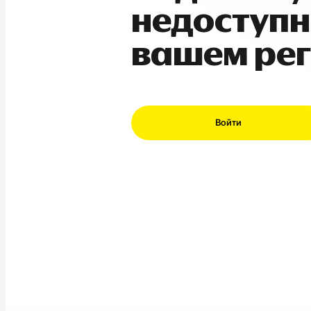
недоступн
вашем ре
Войти