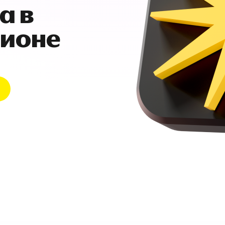
а в
гионе