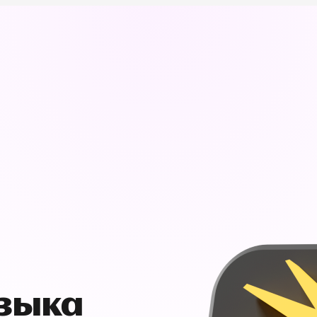
узыка