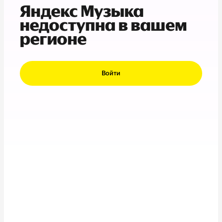
Яндекс Музыка
недоступна в вашем
регионе
Войти