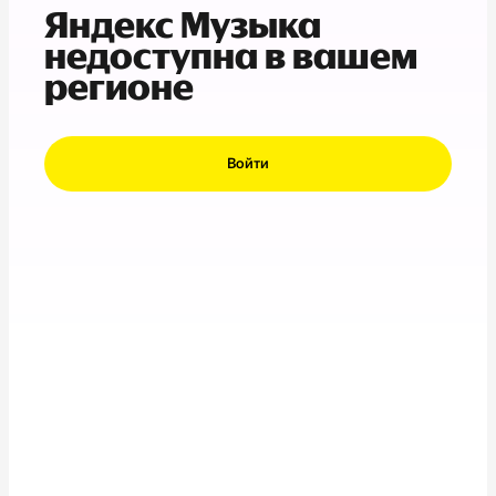
Яндекс Музыка
недоступна в вашем
регионе
Войти