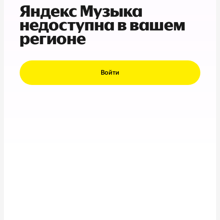
Яндекс Музыка
недоступна в вашем
регионе
Войти