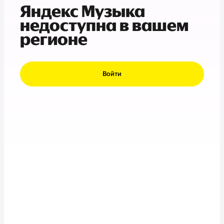
Яндекс Музыка
недоступна в вашем
регионе
Войти