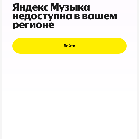
Яндекс Музыка
недоступна в вашем
регионе
Войти