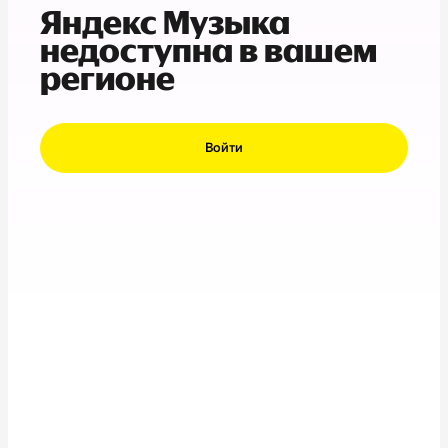
Яндекс Музыка
недоступна в вашем
регионе
Войти