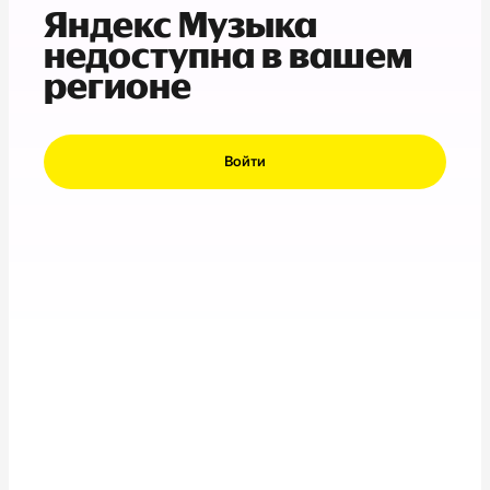
Яндекс Музыка
недоступна в вашем
регионе
Войти