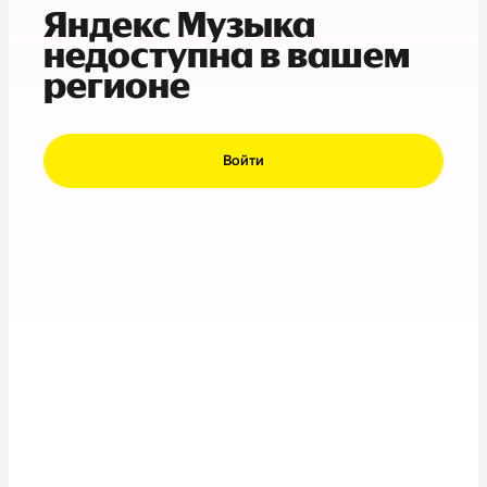
Яндекс Музыка
недоступна в вашем
регионе
Войти