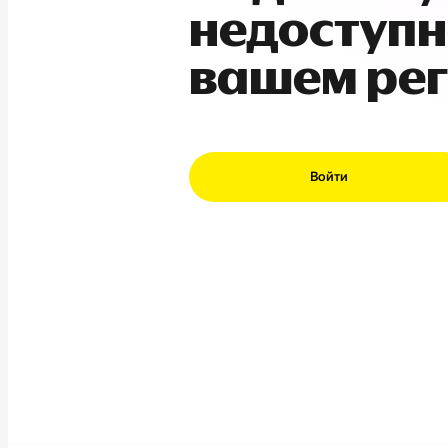
недоступн
вашем ре
Войти