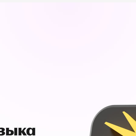
узыка