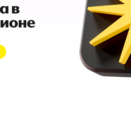
а в
гионе