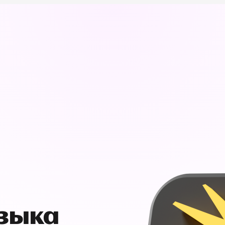
узыка