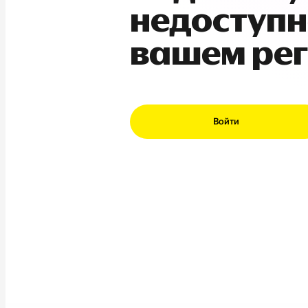
недоступн
вашем ре
Войти