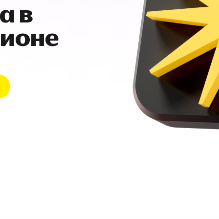
а в
гионе