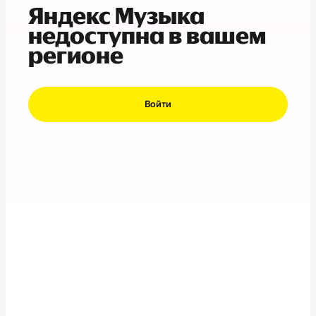
Яндекс Музыка
недоступна в вашем
регионе
Войти