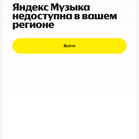
Яндекс Музыка
недоступна в вашем
регионе
Войти