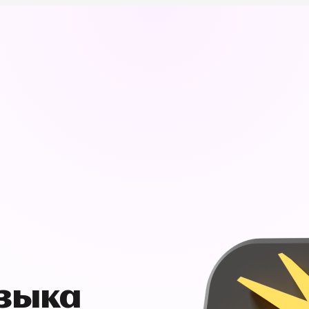
узыка