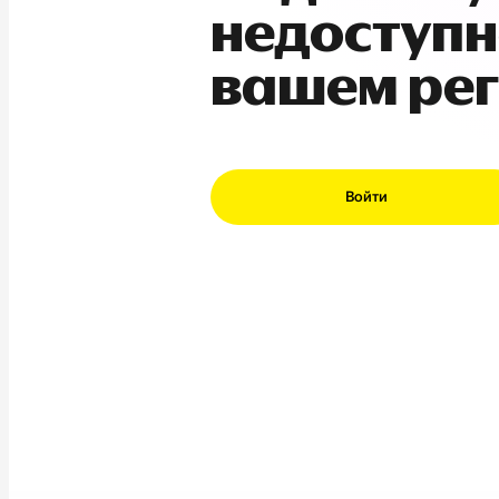
недоступн
вашем ре
Войти