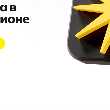
а в
гионе