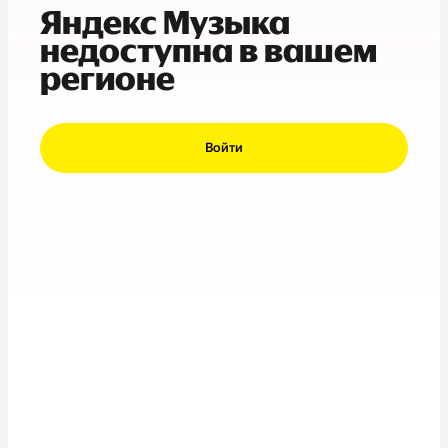
Яндекс Музыка
недоступна в вашем
регионе
Войти