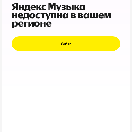
Яндекс Музыка
недоступна в вашем
регионе
Войти