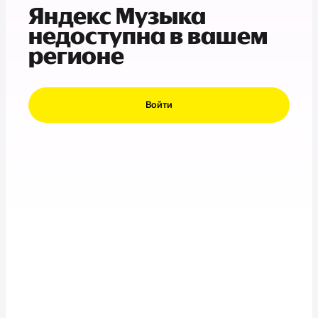
Яндекс Музыка
недоступна в вашем
регионе
Войти