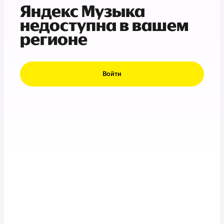
Яндекс Музыка
недоступна в вашем
регионе
Войти