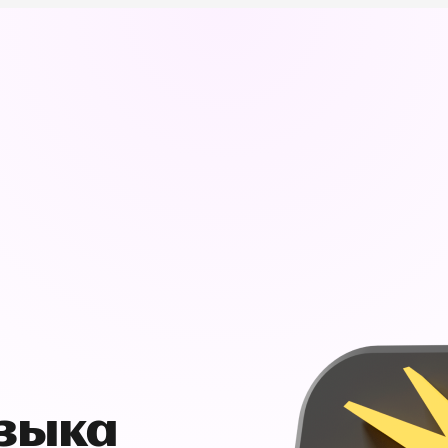
узыка