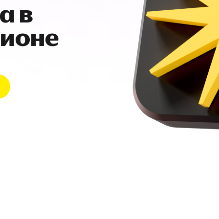
а в
гионе