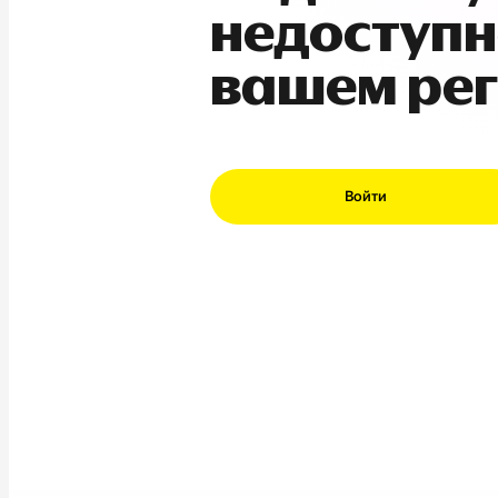
недоступн
вашем ре
Войти