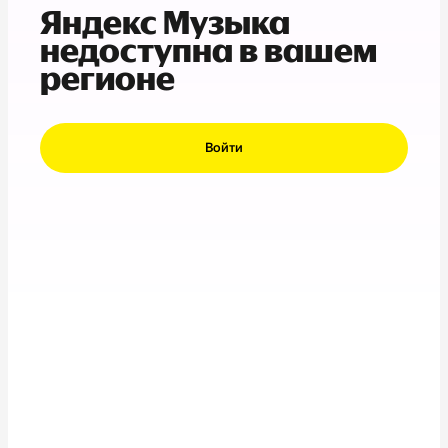
Яндекс Музыка
недоступна в вашем
регионе
Войти