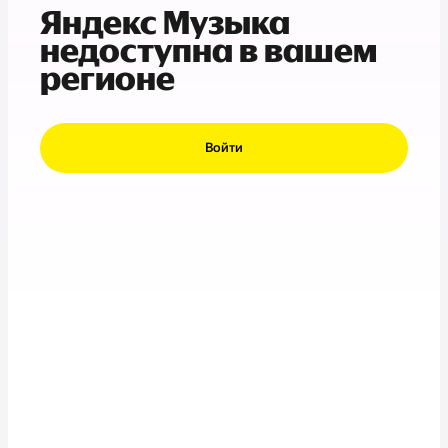
Яндекс Музыка
недоступна в вашем
регионе
Войти