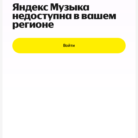
Яндекс Музыка
недоступна в вашем
регионе
Войти