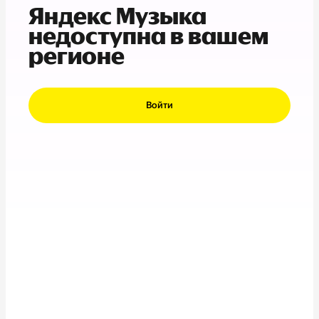
Яндекс Музыка
недоступна в вашем
регионе
Войти