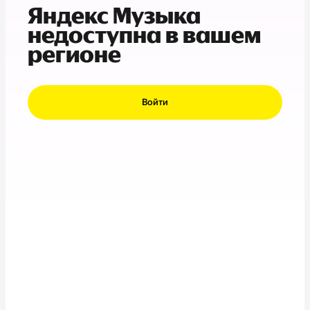
Яндекс Музыка
недоступна в вашем
регионе
Войти