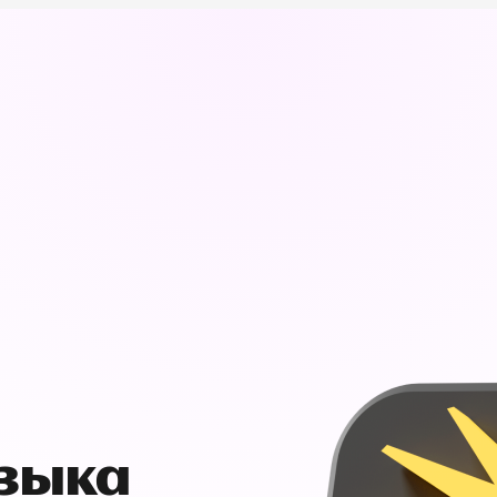
узыка