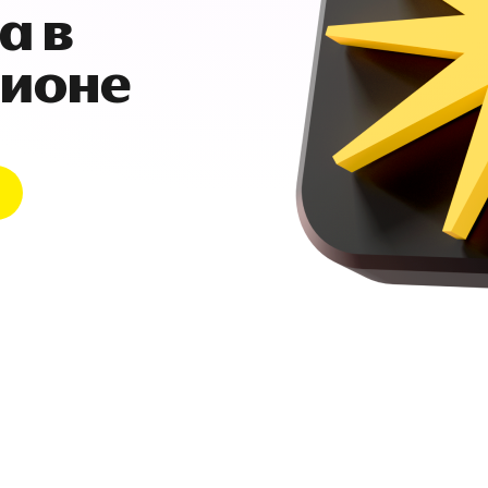
а в
гионе