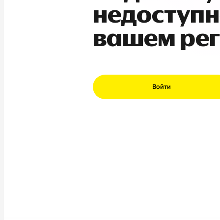
недоступн
вашем ре
Войти