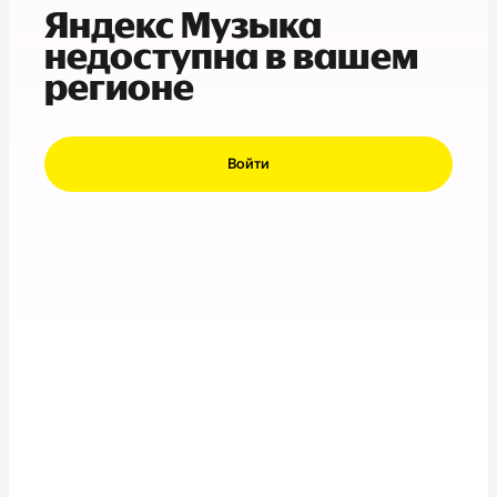
Яндекс Музыка
недоступна в вашем
регионе
Войти