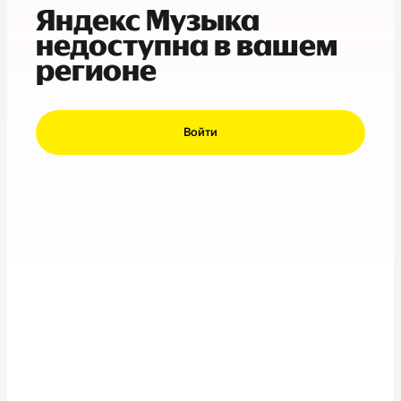
Яндекс Музыка
недоступна в вашем
регионе
Войти