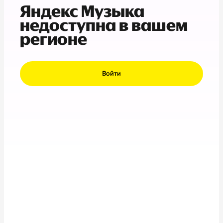
Яндекс Музыка
недоступна в вашем
регионе
Войти