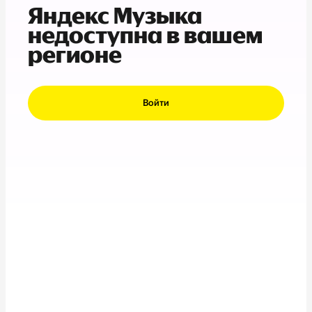
Яндекс Музыка
недоступна в вашем
регионе
Войти