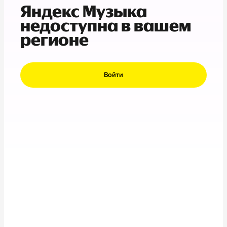
Яндекс Музыка
недоступна в вашем
регионе
Войти