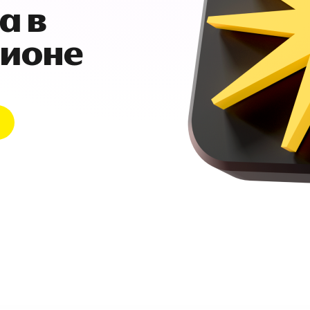
а в
гионе