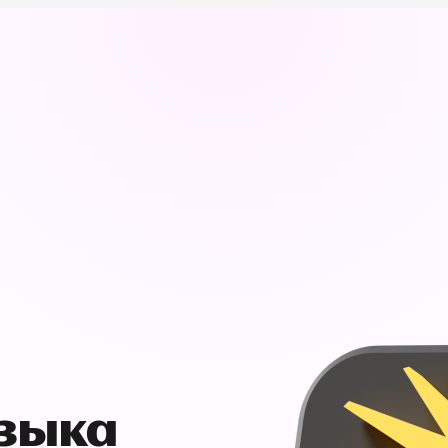
узыка