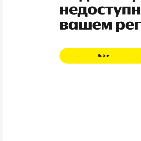
недоступн
вашем ре
Войти