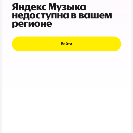
Яндекс Музыка
недоступна в вашем
регионе
Войти