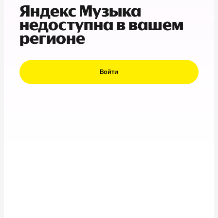
Яндекс Музыка
недоступна в вашем
регионе
Войти